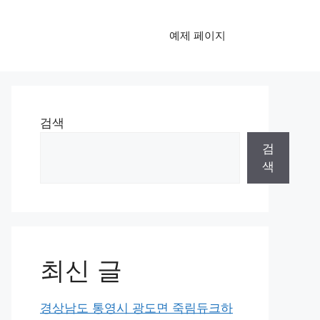
예제 페이지
검색
검
색
최신 글
경상남도 통영시 광도면 죽림듀크하