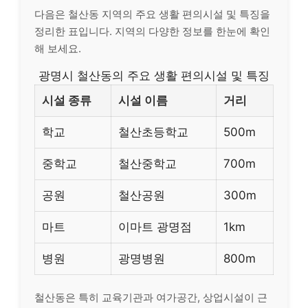
다음은 철산동 지역의 주요 생활 편의시설 및 특징을
정리한 표입니다. 지역의 다양한 정보를 한눈에 확인
해 보세요.
광명시 철산동의 주요 생활 편의시설 및 특징
시설 종류
시설 이름
거리
학교
철산초등학교
500m
중학교
철산중학교
700m
공원
철산공원
300m
마트
이마트 광명점
1km
병원
광명병원
800m
철산동은 특히 교육기관과 여가공간, 상업시설이 근