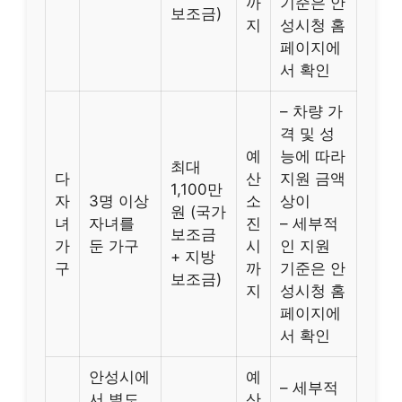
까
기준은 안
보조금)
지
성시청 홈
페이지에
서 확인
– 차량 가
격 및 성
예
능에 따라
최대
다
산
지원 금액
1,100만
자
3명 이상
소
상이
원 (국가
녀
자녀를
진
– 세부적
보조금
가
둔 가구
시
인 지원
+ 지방
구
까
기준은 안
보조금)
지
성시청 홈
페이지에
서 확인
안성시에
예
– 세부적
서 별도
산