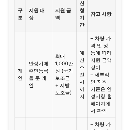
신
구
지원 대
지원 금
청
참고 사항
분
상
액
기
간
– 차량 가
격 및 성
예
능에 따라
최대
산
지원 금액
안성시에
1,000만
소
상이
개
주민등록
원 (국가
진
– 세부적
인
을 둔 개
보조금
시
인 지원
인
+ 지방
까
기준은 안
보조금)
지
성시청 홈
페이지에
서 확인
– 차량 가