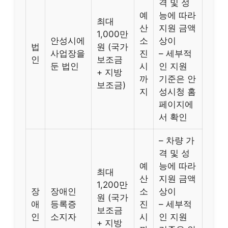
격 및 성
예
능에 따라
최대
산
지원 금액
1,000만
안성시에
소
상이
법
원 (국가
사업장을
진
– 세부적
인
보조금
둔 법인
시
인 지원
+ 지방
까
기준은 안
보조금)
지
성시청 홈
페이지에
서 확인
– 차량 가
격 및 성
예
능에 따라
최대
산
지원 금액
1,200만
장
장애인
소
상이
원 (국가
애
등록증
진
– 세부적
보조금
인
소지자
시
인 지원
+ 지방