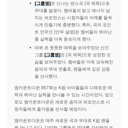
[그룹명]
은 신나는 댄스곡 [곡 제목]으로
무대를 달궜다. 멤버들의 밝고 에너지 넘
치는 퍼포먼스는 시청자들의 어깨를 들썩
이게 만들기에 충분했다. 특히, 곡의 포인
트 안무인 [안무 설명]은 멤버들의 뛰어난
춤 실력을 더욱 돋보이게 했다.
데뷔 초 풋풋한 매력을 보여주었던 신인
그룹
[그룹명]
은 [곡 제목]으로 성장한 모
습을 보여주었다. 멤버들은 더욱 성숙해진
음악과 무대 연출로, 팬들에게 깊은 감동
을 선사했다.
엠카운트다운 857회는 K팝 아이돌들의 다채로운 매
력과 뛰어난 실력을 만나볼 수 있는 시간이었다. 앞으
로도 엠카운트다운은 새로운 음악과 퍼포먼스로 시
청자들에게 즐거움을 선사할 예정이다.
엠카운트다운은 매주 새로운 곡과 무대로 K팝 팬들
을 만나고 있다. 다양한 그룹들의 무대를 감상하며 뜨