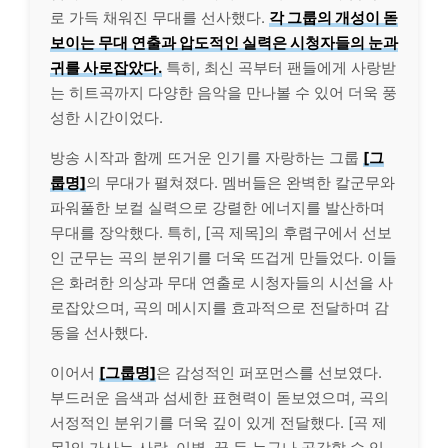
로 가득 채워진 무대를 선사했다.
각 그룹의 개성이 돋
보이는 무대 연출과 압도적인 실력은 시청자들의 눈과
귀를 사로잡았다.
특히, 최신 곡부터 팬들에게 사랑받
는 히트곡까지 다양한 음악을 만나볼 수 있어 더욱 풍
성한 시간이었다.
방송 시작과 함께 뜨거운 인기를 자랑하는 그룹
[그
룹명]
의 무대가 펼쳐졌다. 멤버들은 완벽한 칼군무와
파워풀한 보컬 실력으로 강렬한 에너지를 발산하며
무대를 장악했다. 특히, [곡 제목]의 후렴구에서 선보
인 군무는 곡의 분위기를 더욱 뜨겁게 만들었다. 이들
은 화려한 의상과 무대 연출로 시청자들의 시선을 사
로잡았으며, 곡의 메시지를 효과적으로 전달하며 감
동을 선사했다.
이어서
[그룹명]
은 감성적인 퍼포먼스를 선보였다.
부드러운 음색과 섬세한 표현력이 돋보였으며, 곡의
서정적인 분위기를 더욱 깊이 있게 전달했다. [곡 제
목]의 가사는 사랑, 이별, 꿈 등 누구나 공감할 수 있