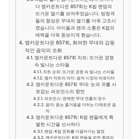
다 엠카운트다운 857회는 K팝 팬덤의
뜨거운 열기를 보여주었습니다. 방청객
들의 함성은 무대의 열기를 더욱 고조시
켰습니다. 아이돌과 팬의 소통은 K팝의
매력을 더욱 돋보이게 했습니다.
엠카운트다운 857회, 화려한 무대와 감동
적인 음악의 조화
엠카운트다운 857회 차트: 뜨거운 경쟁
속 빛나는 스타들
차트 순위: 뜨거운 경쟁 속 빛나는 스타들
엠카 차트의 의미: 음악 시장의 바로미터
엠카운트다운 857회 무대: 눈과 귀를 사
로잡는 퍼포먼스의 향연
퍼포먼스: 완벽한 무대 연출의 정수
음악: 듣는 즐거움을 더하는 다채로운 음
악
엠카운트다운 857회: K팝 팬들에게 특
별한 시간을 선사하다
팬덤: K팝 문화를 이끌어가는 열정
엠카운트다운: K팝 팬들을 위한 축제의