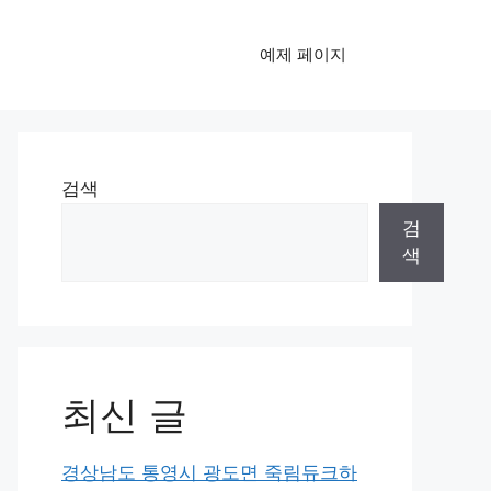
예제 페이지
검색
검
색
최신 글
경상남도 통영시 광도면 죽림듀크하