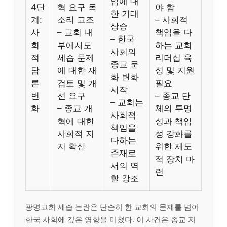
임에 대
4단
혁 요구 목
야 함
한 기대
계:
소리 고조
– 사회적
상승
사
– 교회 내
책임을 다
– 한국
회
부에서도
하는 교회
사회의
적
세습 문제
리더십 육
종교 문
담
에 대한 재
성 및 지원
화 변화
론
검토 및 개
필요
시작
변
선 요구
– 종교 단
– 교회는
화
– 종교 개
체의 투명
사회적
혁에 대한
성과 책임
책임을
사회적 지
성 강화를
다하는
지 확산
위한 제도
존재로
적 장치 마
서의 역
련
할 강조
광명교회 세습 논란은 단순히 한 교회의 문제를 넘어
한국 사회에 깊은 영향을 미쳤다. 이 사건은 종교 지