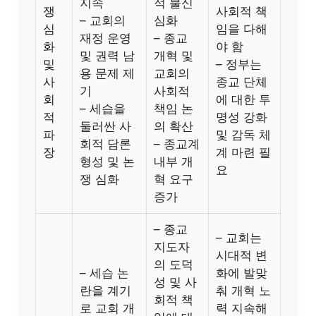
지속
적 불신
쟁
사회적 책
– 교회의
심화
심
임을 다해
재정 운영
– 종교
화
야 함
및 권력 남
개혁 및
및
– 정부는
용 문제 제
교회의
사
종교 단체
기
사회적
회
에 대한 투
– 세습을
책임 논
적
명성 강화
둘러싼 사
의 확산
파
및 감독 체
회적 담론
– 종교계
장
계 마련 필
형성 및 논
내부 개
요
쟁 심화
혁 요구
증가
– 종교
– 교회는
지도자
시대적 변
의 도덕
– 세습 논
화에 발맞
성 및 사
란을 계기
춰 개혁 노
회적 책
로 교회 개
력 지속해