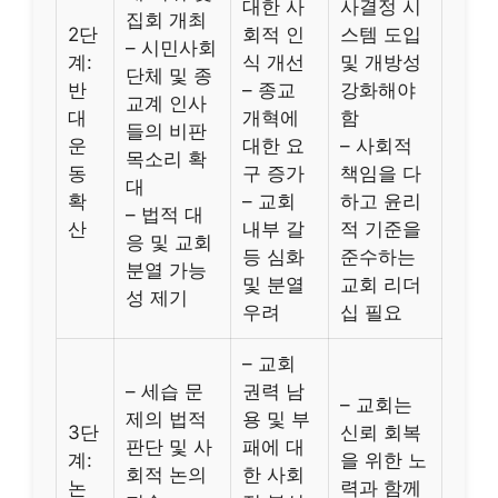
대한 사
사결정 시
집회 개최
2단
회적 인
스템 도입
– 시민사회
계:
식 개선
및 개방성
단체 및 종
반
– 종교
강화해야
교계 인사
대
개혁에
함
들의 비판
운
대한 요
– 사회적
목소리 확
동
구 증가
책임을 다
대
확
– 교회
하고 윤리
– 법적 대
산
내부 갈
적 기준을
응 및 교회
등 심화
준수하는
분열 가능
및 분열
교회 리더
성 제기
우려
십 필요
– 교회
– 세습 문
권력 남
– 교회는
제의 법적
용 및 부
3단
신뢰 회복
판단 및 사
패에 대
계:
을 위한 노
회적 논의
한 사회
논
력과 함께