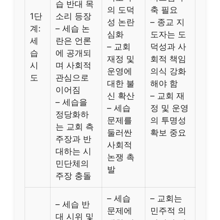
습 반대 목
의 도덕
축 필요
1단
소리 등장
성 논란
– 종교 지
계:
– 세습 논
심화
도자는 도
세
란은 언론
– 교회
덕성과 사
습
에 공개되
재정 및
회적 책임
시
며 사회적
운영에
의식 강화
도
관심으로
대한 불
해야 함
이어짐
신 확산
– 교회 재
– 세습을
– 세습
정 및 운영
정당화하
문제를
의 투명성
는 교회 측
둘러싼
확보 중요
주장과 반
사회적
대하는 시
논쟁 촉
민단체의
발
주장 충돌
– 세습
– 교회는
– 세습 반
문제에
민주적 의
대 시위 및