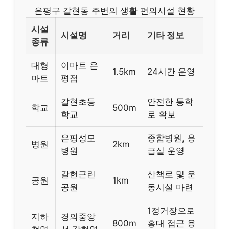
은평구 갈현동 주변의 생활 편의시설 현황
시설
시설명
거리
기타 정보
종류
대형
이마트 은
1.5km
24시간 운영
마트
평점
갈현초등
안전한 통학
학교
500m
학교
로 확보
은평성모
종합병원, 응
병원
2km
병원
급실 운영
갈현근린
산책로 및 운
공원
1km
공원
동시설 마련
1정거장으로
지하
경의중앙
800m
홍대 접근 용