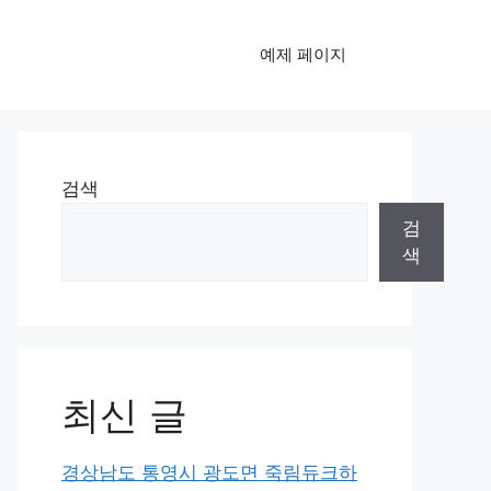
예제 페이지
검색
검
색
최신 글
경상남도 통영시 광도면 죽림듀크하