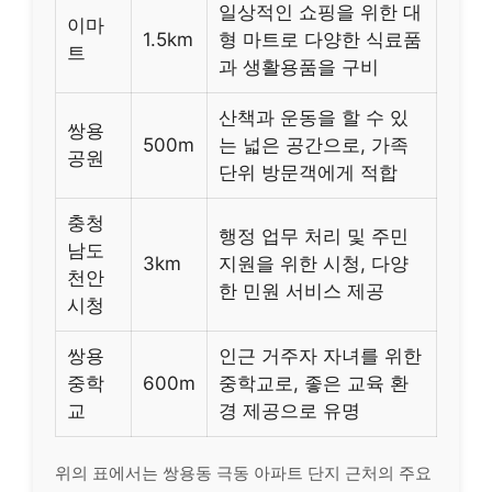
일상적인 쇼핑을 위한 대
이마
1.5km
형 마트로 다양한 식료품
트
과 생활용품을 구비
산책과 운동을 할 수 있
쌍용
500m
는 넓은 공간으로, 가족
공원
단위 방문객에게 적합
충청
행정 업무 처리 및 주민
남도
3km
지원을 위한 시청, 다양
천안
한 민원 서비스 제공
시청
쌍용
인근 거주자 자녀를 위한
중학
600m
중학교로, 좋은 교육 환
교
경 제공으로 유명
위의 표에서는 쌍용동 극동 아파트 단지 근처의 주요