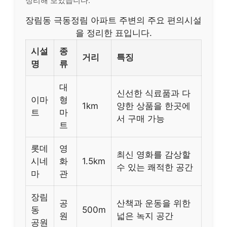
정리해 보았습니다.
장림동 극동정림 아파트 주변의 주요 편의시설
을 정리한 표입니다.
시설
종
거리
특징
명
류
대
신선한 식료품과 다
이마
형
1km
양한 상품을 한곳에
트
마
서 구매 가능
트
롯데
영
최신 영화를 감상할
시네
화
1.5km
수 있는 쾌적한 공간
마
관
장림
공
산책과 운동을 위한
동
500m
원
넓은 녹지 공간
공원