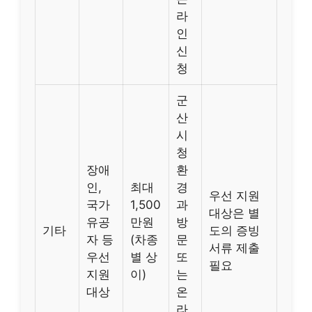
라
인
신
청
군
산
시
청
장애
환
인,
최대
경
우선 지원
국가
1,500
과
대상은 별
유공
만원
방
기타
도의 증빙
자 등
(차종
문
서류 제출
우선
별 상
또
필요
지원
이)
는
대상
온
라