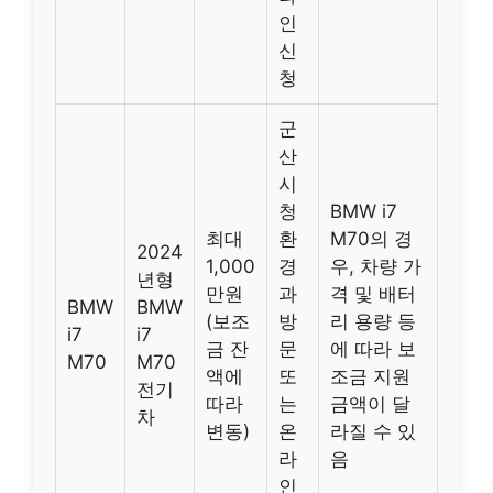
인
신
청
군
산
시
청
BMW i7
최대
환
M70의 경
2024
1,000
경
우, 차량 가
년형
만원
과
격 및 배터
BMW
BMW
(보조
방
리 용량 등
i7
i7
금 잔
문
에 따라 보
M70
M70
액에
또
조금 지원
전기
따라
는
금액이 달
차
변동)
온
라질 수 있
라
음
인