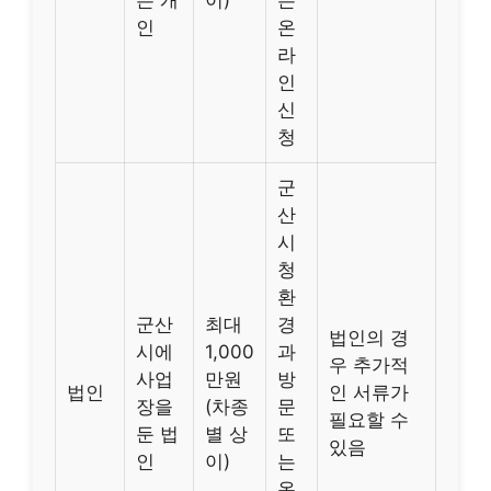
인
온
라
인
신
청
군
산
시
청
환
군산
최대
경
법인의 경
시에
1,000
과
우 추가적
사업
만원
방
법인
인 서류가
장을
(차종
문
필요할 수
둔 법
별 상
또
있음
인
이)
는
온