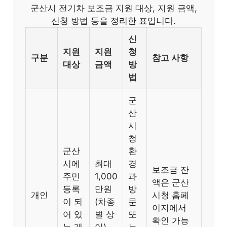
군산시 전기차 보조금 지원 대상, 지원 금액,
신청 방법 등을 정리한 표입니다.
신
지원
지원
청
구분
참고 사항
대상
금액
방
법
군
산
시
청
군산
환
시에
최대
경
보조금 잔
주민
1,000
과
액은 군산
등록
만원
방
개인
시청 홈페
이 되
(차종
문
이지에서
어 있
별 상
또
확인 가능
는 개
이)
는