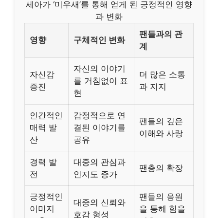
세아가 ‘미우새’를 통해 얻게 된 긍정적인 영향
과 변화
팬들과의 관
영향
구체적인 변화
계
자신의 이야기
자신감
더 많은 소통
를 거침없이 표
증진
과 지지
현
인간적인
감정적으로 연
팬들의 깊은
매력 발
결된 이야기를
이해와 사랑
산
공유
경력 발
대중의 관심과
팬층의 확장
전
인지도 증가
긍정적인
팬들의 응원
대중의 신뢰와
이미지
을 통해 힘을
호감 형성