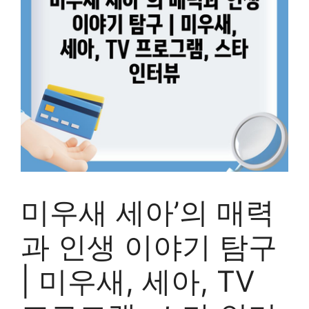
미우새 세아’의 매력
과 인생 이야기 탐구
| 미우새, 세아, TV