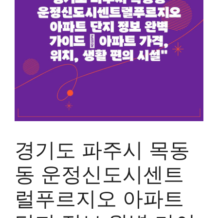
경기도 파주시 목동
동 운정신도시센트
럴푸르지오 아파트