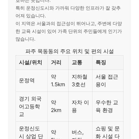
호하는 곳입니다.
특히 운정신도시와 가까워 다양한 인프라가 잘 갖추
어져 있습니다.
이 지역은 서울과의 접근성이 뛰어나고, 주변에 다양
한 교육 시설이 있어 가족 단위의 주민들에게 인기가
많습니다.
파주 목동동의 주요 위치 및 편의 시설
시설/위치
거리
교통
특징
약
지하철
서울 접근
운정역
1.5km
3호선
용이
경기 외국
약
자차 이
우수한 교
어고등학
2km
용
육 환경
교
운정신도
쇼핑 및 문
약
버스,
시 상업 단
화 시설 다