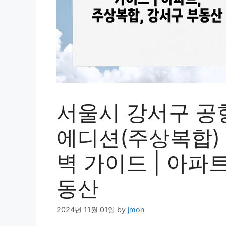
서울시 강서구 공
에디션(주상복합)
벽 가이드 | 아파
동산
2024년 11월 01일
by
jmon