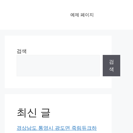
예제 페이지
검색
검
색
최신 글
경상남도 통영시 광도면 죽림듀크하