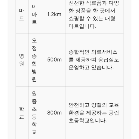
신선한 식료품과 다양
이
마
한 상품을 한 곳에서
마
1.2km
트
쇼핑할 수 있는 대형
트
마트입니다.
오
정
종합적인 의료서비스
병
종
500m
를 제공하며 응급실도
원
합
운영하고 있습니다.
병
원
원
종
안전하고 양질의 교육
학
초
800m
환경을 제공하는 공립
교
등
초등학교입니다.
학
교