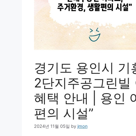
경기도 용인시 기
2단지주공그린빌 
혜택 안내 | 용인
편의 시설”
2024년 11월 05일
by
jmon