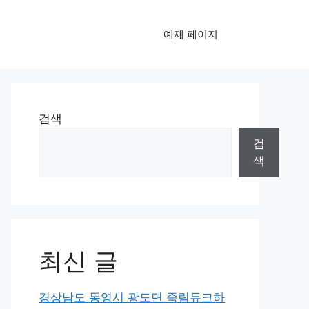
예제 페이지
검색
검
색
최신 글
경상남도 통영시 광도면 죽림듀크하