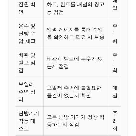
매
전원 확
하고, 컨트롤 패널의 경고
일
인
등 점검
온수 및
주
압력 게이지를 통해 수압
난방 수
1
을 확인하고 필요 시 보충
압 체크
회
배관 및
주
배관과 밸브에 누수가 있
밸브 점
1
는지 점검
검
회
보일러
보일러 주변에 불필요한
매
주변 정
물건이 없는지 확인
일
리
난방기기
주
모든 난방 기기가 정상 작
작동 테
2
동하는지 점검
스트
회