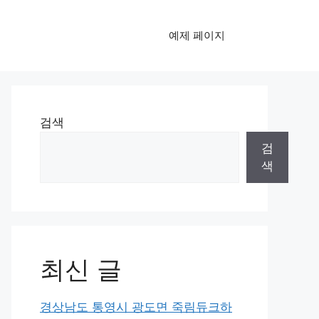
예제 페이지
검색
검
색
최신 글
경상남도 통영시 광도면 죽림듀크하