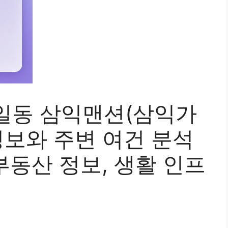
일동 삼익맨션(삼익가
정보와 주변 여건 분석
 부동산 정보, 생활 인프