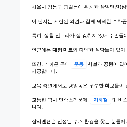
서울시 강동구 명일동에 위치한
삼익맨션(삼
이 단지는 세련된 외관과 함께 넉넉한 주차공
특히, 생활 인프라가 잘 갖춰져 있어 주민들
인근에는
대형 마트
와 다양한
식당
들이 있어
또한, 가까운 곳에
운동
시설
과
공원
이 있
제공합니다.
교육 측면에서도 명일동은
우수한 학교들
이 
교통편 역시 만족스러운데,
지하철
및 버스
니다.
삼익맨션은 안정된 주거 환경을 찾는 분들에게