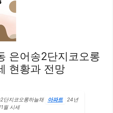
동 은어송2단지코오롱
세 현황과 전망
송2단지코오롱하늘채
아파트
24년
11월 시세