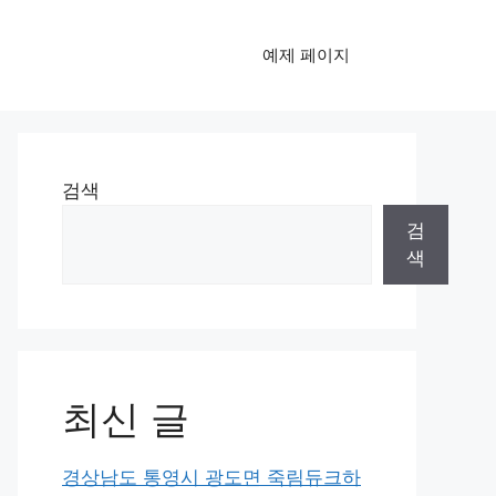
예제 페이지
검색
검
색
최신 글
경상남도 통영시 광도면 죽림듀크하