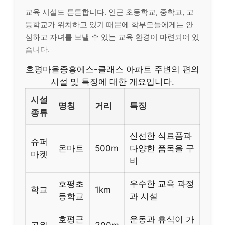
교육 시설도 튼튼합니다. 인근 초등학교, 중학교, 고
등학교가 위치하고 있기 때문에 학부모들에게는 안
심하고 자녀를 보낼 수 있는 교육 환경이 마련되어 있
습니다.
호평마을중흥에스-클래스 아파트 주변의 편의
시설 및 특징에 대한 개요입니다.
시설
명칭
거리
특징
종류
신선한 식료품과
슈퍼
온마트
500m
다양한 품목을 구
마켓
비
호평초
우수한 교육 과정
학교
1km
등학교
과 시설
호평근
운동과 휴식이 가