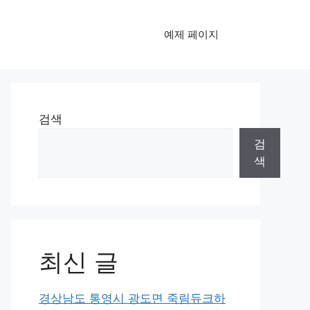
예제 페이지
검색
검
색
최신 글
경상남도 통영시 광도면 죽림듀크하