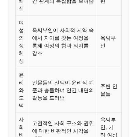
배
간 관계의 복잡함을 보여줌
편
신
여
성
옥씨부인이 사회적 제약 속
의
에서 자아를 찾는 여정을
옥씨부
정
통해 여성의 힘과 의지를
인
체
강조
성
윤
리
인물들의 선택이 윤리적 기
주변 인
와
준과 충돌하며 인간 내면의
물들
도
갈등을 드러냄
덕
사
옥씨부
고전적인 사회 구조와 권위
회
인, 기
에 대한 비판적인 시각을
비
타 여성