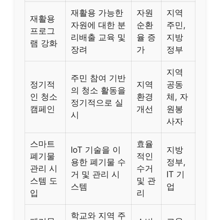
재활용 가능한
자원
지역
재활용
자원에 대한 분
순환
주민,
프로그
리배출 교육 및
율 증
지방
램 강화
장려
가
정부
지역
주민 참여 기반
정기적
지역
공동
의 청소 활동을
인 청소
환경
체, 자
정기적으로 실
캠페인
개선
원봉
시
사자
스마트
효율
IoT 기술을 이
지방
폐기물
적인
용한 폐기물 수
정부,
관리 시
수거
거 및 관리 시
IT 기
스템 도
및 관
스템
업
입
리
학교와 지역 주