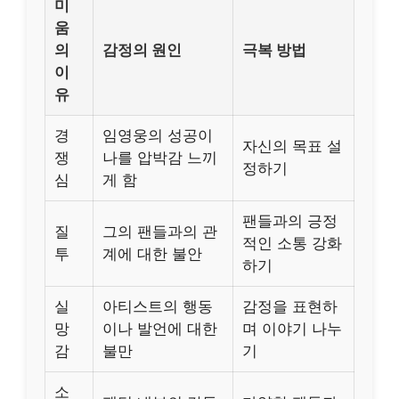
미
움
의
감정의 원인
극복 방법
이
유
경
임영웅의 성공이
자신의 목표 설
쟁
나를 압박감 느끼
정하기
심
게 함
팬들과의 긍정
질
그의 팬들과의 관
적인 소통 강화
투
계에 대한 불안
하기
실
아티스트의 행동
감정을 표현하
망
이나 발언에 대한
며 이야기 나누
감
불만
기
소