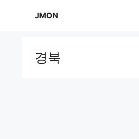
Skip
to
JMON
content
경북