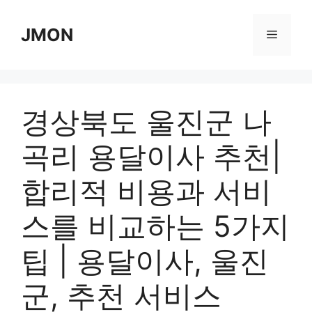
Skip
to
JMON
Menu
content
경상북도 울진군 나
곡리 용달이사 추천|
합리적 비용과 서비
스를 비교하는 5가지
팁 | 용달이사, 울진
군, 추천 서비스