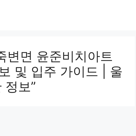
죽변면 윤준비치아트
보 및 입주 가이드 | 울
 정보”