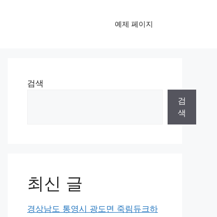
예제 페이지
검색
검
색
최신 글
경상남도 통영시 광도면 죽림듀크하