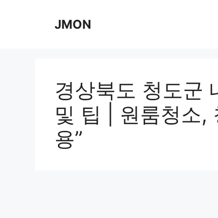
Skip
to
JMON
content
경상북도 청도군 
및 팁 | 원룸청소,
용”