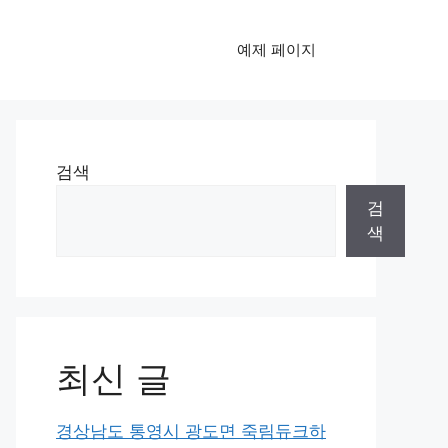
예제 페이지
검색
검
색
최신 글
경상남도 통영시 광도면 죽림듀크하