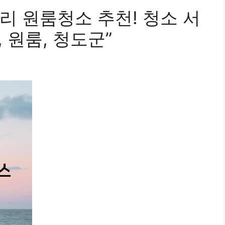
리 원룸청소 추천! 청소 서
, 원룸, 청도군”