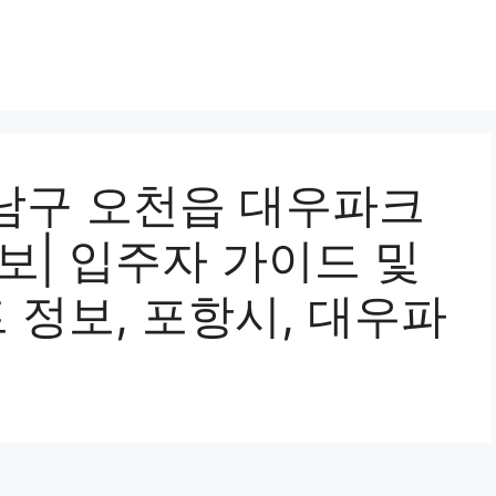
남구 오천읍 대우파크
보| 입주자 가이드 및
트 정보, 포항시, 대우파