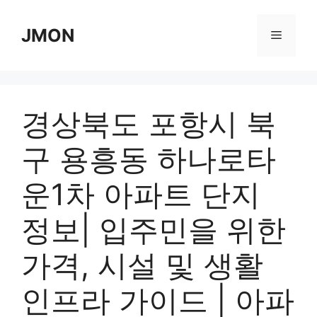
Skip
to
JMON
Menu
content
경상북도 포항시 북
구 용흥동 하나로타
운1차 아파트 단지
정보| 입주민을 위한
가격, 시설 및 생활
인프라 가이드 | 아파