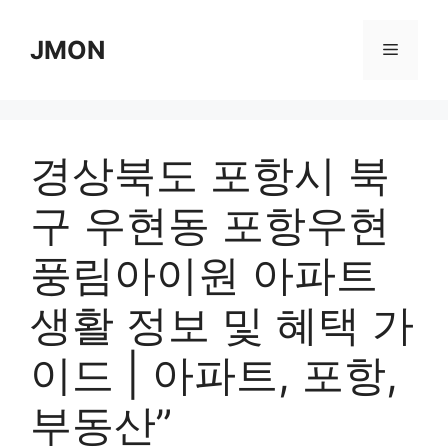
Skip
to
JMON
Menu
content
경상북도 포항시 북
구 우현동 포항우현
풍림아이원 아파트
생활 정보 및 혜택 가
이드 | 아파트, 포항,
부동산”