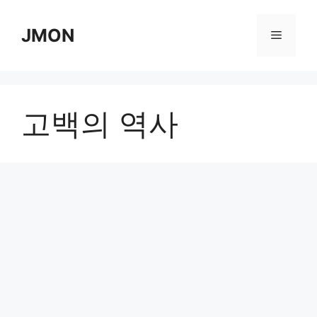
Skip
to
JMON
Menu
content
고백의 역사