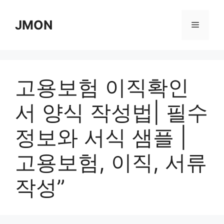
Skip
to
JMON
Menu
content
고용보험 이직확인
서 양식 작성법| 필수
정보와 서식 샘플 |
고용보험, 이직, 서류
작성”