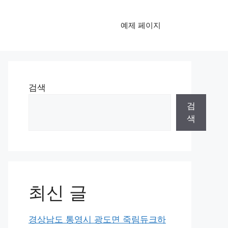
예제 페이지
검색
검
색
최신 글
경상남도 통영시 광도면 죽림듀크하