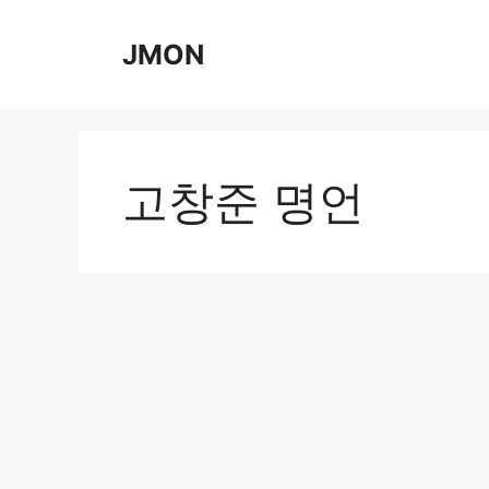
Skip
to
JMON
content
고창준 명언