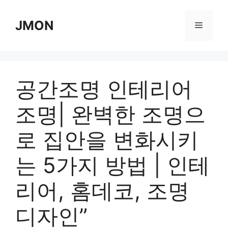
Skip
to
JMON
Menu
content
공간조명 인테리어
조명| 완벽한 조명으
로 집안을 변화시키
는 5가지 방법 | 인테
리어, 홈데코, 조명
디자인”