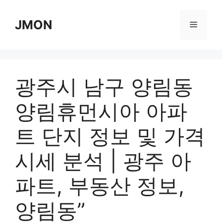
Skip
to
JMON
Menu
content
광주시 남구 양림동
양림휴먼시아 아파
트 단지 정보 및 가격
시세 분석 | 광주 아
파트, 부동산 정보,
양림동”