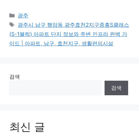
Categories
광주
Tags
광주시 남구 행암동 광주효천2지구중흥S클래스
(S-1블럭) 아파트 단지 정보와 주변 인프라 완벽 가
이드 | 아파트, 남구, 효천지구, 생활편의시설
검색
검색
최신 글