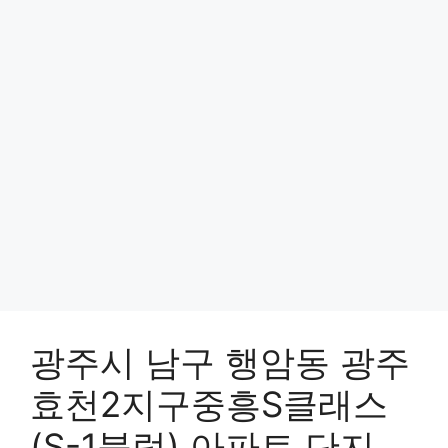
광주시 남구 행암동 광주
효천2지구중흥S클래스
(S-1블럭) 아파트 단지