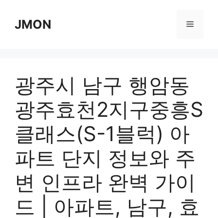
Skip
to
JMON
Menu
content
광주시 남구 행암동
광주효천2지구중흥S
클래스(S-1블럭) 아
파트 단지 정보와 주
변 인프라 완벽 가이
드 | 아파트, 남구, 효