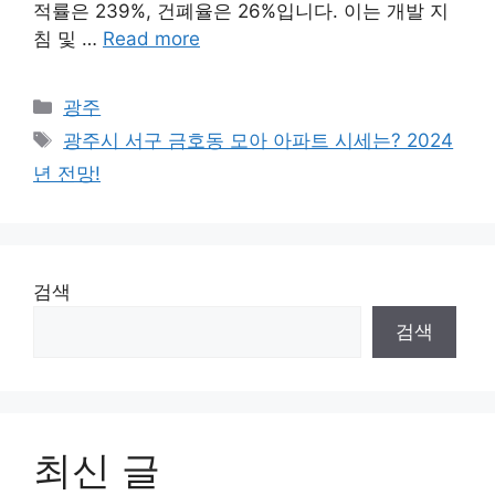
적률은 239%, 건폐율은 26%입니다. 이는 개발 지
침 및 …
Read more
Categories
광주
Tags
광주시 서구 금호동 모아 아파트 시세는? 2024
년 전망!
검색
검색
최신 글