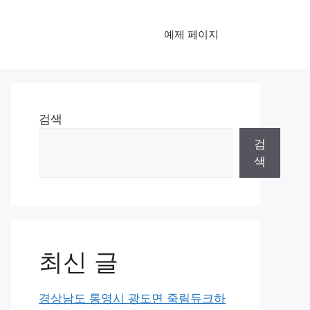
예제 페이지
검색
검
색
최신 글
경상남도 통영시 광도면 죽림듀크하