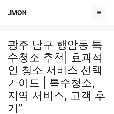
Skip
to
JMON
Menu
content
광주 남구 행암동 특
수청소 추천| 효과적
인 청소 서비스 선택
가이드 | 특수청소,
지역 서비스, 고객 후
기”