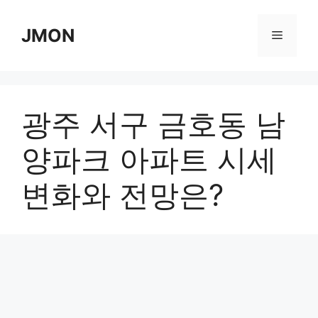
Skip
to
JMON
Menu
content
광주 서구 금호동 남
양파크 아파트 시세
변화와 전망은?