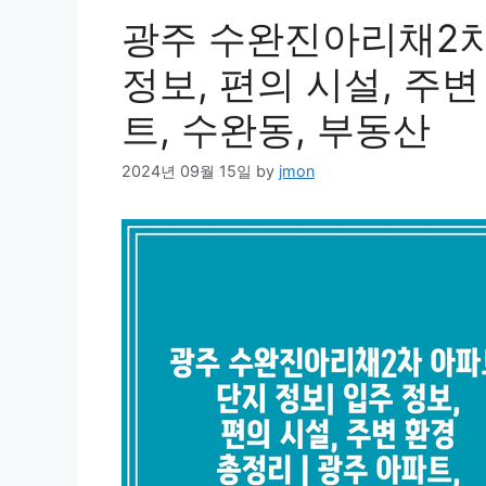
광주 수완진아리채2차
정보, 편의 시설, 주변
트, 수완동, 부동산
2024년 09월 15일
by
jmon