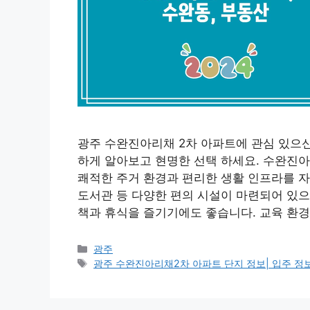
광주 수완진아리채 2차 아파트에 관심 있으신
하게 알아보고 현명한 선택 하세요. 수완진아
쾌적한 주거 환경과 편리한 생활 인프라를 자
도서관 등 다양한 편의 시설이 마련되어 있으
책과 휴식을 즐기기에도 좋습니다. 교육 환경
Categories
광주
Tags
광주 수완진아리채2차 아파트 단지 정보| 입주 정보,