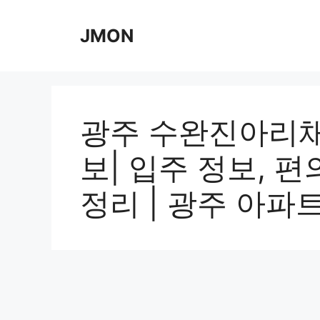
Skip
to
JMON
content
광주 수완진아리채
보| 입주 정보, 편
정리 | 광주 아파