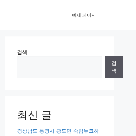
예제 페이지
검색
검
색
최신 글
경상남도 통영시 광도면 죽림듀크하