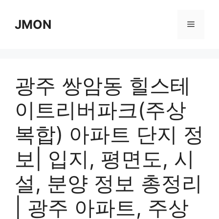
Skip
to
JMON
Menu
content
광주 쌍암동 힐스테
이트리버파크(주상
복합) 아파트 단지 정
보| 입지, 평면도, 시
설, 분양 정보 총정리
| 광주 아파트, 주상