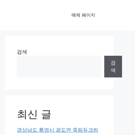
예제 페이지
검색
검
색
최신 글
경상남도 통영시 광도면 죽림듀크하