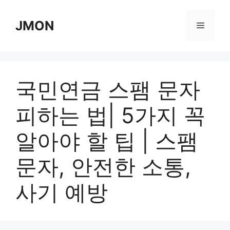
Skip
to
JMON
Menu
content
국민연금 스팸 문자
피하는 법| 5가지 꼭
알아야 할 팁 | 스팸
문자, 안전한 소통,
사기 예방