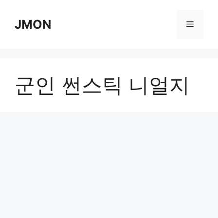
Skip
to
JMON
Menu
content
군인 썬스틱 니얼지