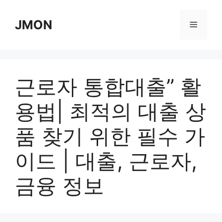
Skip
to
JMON
Menu
content
근로자 통합대출” 활
용법| 최적의 대출 상
품 찾기 위한 필수 가
이드 | 대출, 근로자,
금융 정보