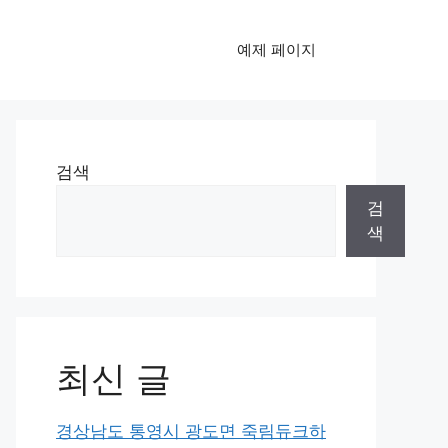
예제 페이지
검색
검
색
최신 글
경상남도 통영시 광도면 죽림듀크하