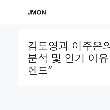
Skip
to
JMON
content
김도영과 이주은의
분석 및 인기 이유 
렌드”