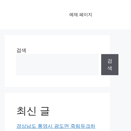
예제 페이지
검색
검
색
최신 글
경상남도 통영시 광도면 죽림듀크하